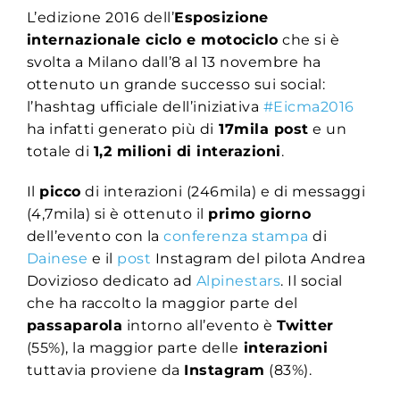
L’edizione 2016 dell’
Esposizione
internazionale ciclo e motociclo
che si è
svolta a Milano dall’8 al 13 novembre ha
ottenuto un grande successo sui social:
l’hashtag ufficiale dell’iniziativa
#Eicma2016
ha infatti generato più di
17mila post
e un
totale di
1,2 milioni di interazioni
.
Il
picco
di interazioni (246mila) e di messaggi
(4,7mila) si è ottenuto il
primo giorno
dell’evento con la
conferenza stampa
di
Dainese
e il
post
Instagram del pilota Andrea
Dovizioso dedicato ad
Alpinestars
. Il social
che ha raccolto la maggior parte del
passaparola
intorno all’evento è
Twitter
(55%), la maggior parte delle
interazioni
tuttavia proviene da
Instagram
(83%).