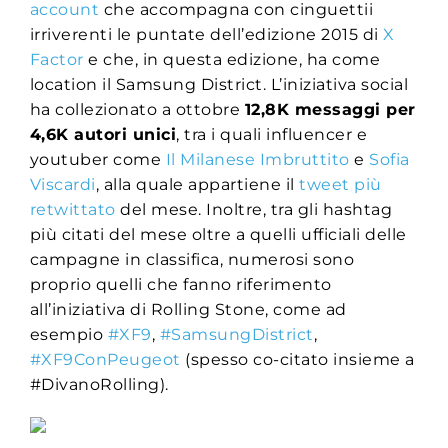
account
che accompagna con cinguettii
irriverenti le puntate dell’edizione 2015 di
X
Factor
e che, in questa edizione, ha come
location il Samsung District. L’iniziativa social
ha collezionato a ottobre
12,8K messaggi per
4,6K autori unici
, tra i quali influencer e
youtuber come
Il Milanese Imbruttito
e
Sofia
Viscardi
, alla quale appartiene il
tweet più
retwittato
del mese. Inoltre, tra gli hashtag
più citati del mese oltre a quelli ufficiali delle
campagne in classifica, numerosi sono
proprio quelli che fanno riferimento
all’iniziativa di Rolling Stone, come ad
esempio
#XF9
,
#SamsungDistrict
,
#XF
9ConPeugeot
(spesso co-citato insieme a
#DivanoRolling).