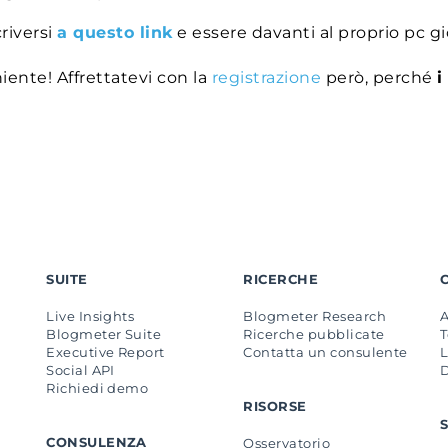
criversi
a questo link
e essere davanti al proprio pc gi
ente! Affrettatevi con la
registrazione
però, perché
i
SUITE
RICERCHE
Live Insights
Blogmeter Research
Blogmeter Suite
Ricerche pubblicate
Executive Report
Contatta un consulente
L
Social API
Richiedi demo
RISORSE
CONSULENZA
Osservatorio