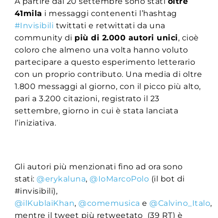
A partire dal 20 settembre sono stati
oltre
41mila
i messaggi contenenti l’hashtag
#Invisibili
twittati e retwittati da una
community di
più di 2.000 autori unici
, cioè
coloro che almeno una volta hanno voluto
partecipare a questo esperimento letterario
con un proprio contributo. Una media di oltre
1.800 messaggi al giorno, con il picco più alto,
pari a 3.200 citazioni, registrato il 23
settembre, giorno in cui è stata lanciata
l’iniziativa.
Gli autori più menzionati fino ad ora sono
stati:
@erykaluna
,
@IoMarcoPolo
(il bot di
#invisibili),
@ilKublaiKhan
,
@comemusica
e
@Calvino_Italo
,
mentre il tweet più retweetato (39 RT) è