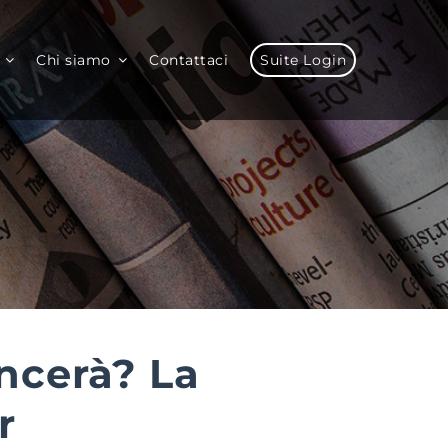
Chi siamo
Contattaci
Suite Login
incerà? La
r