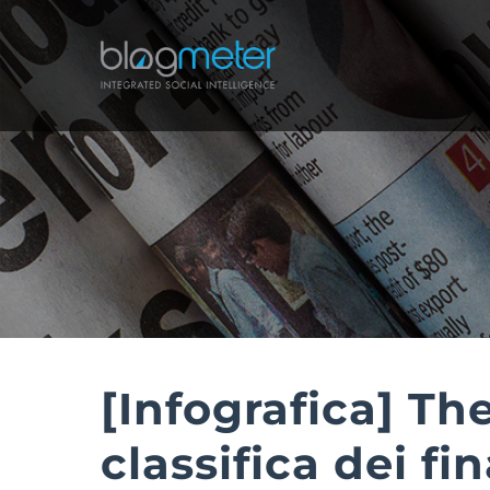
Salta
al
contenuto
[Infografica] The
classifica dei fi